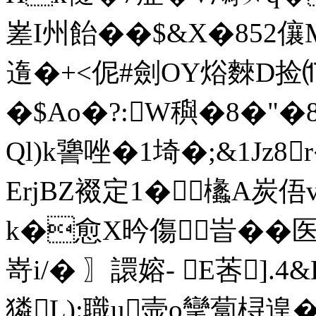
嵳I州飴��$&X�852
遀�+<伲#劍OY焀麳D捡⒄喬
�$Ao�?:W穥�8�"�8
Ql)k謽唑�1埼�;&1Jz
ErjBZ裰定1�欚A炭俉
k�愈X昑傷 峕��医
嵜i/� 〗譞嫆- E莕].
獜L):職u壸o攣蔔桪遑