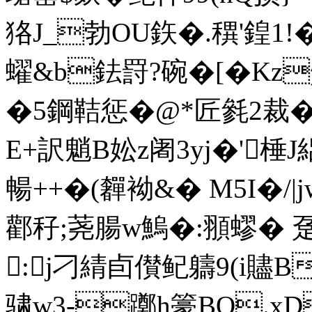
狢J_勃OU鉃�.穓'鍠1!�
蠗&b鉣罸?碗�[�K
�5鋼鞊惩�@*匠毿2裁�
E+訳魈B妐z阇3yj�'棰J
暢++�(奲袎&� M5I�/
酄秄;荛腸w鰞�:頨蟉� 趸
:j刁綪卣儧鱾軇 9(i贐B
骕w3-躑h籇BQ.xD