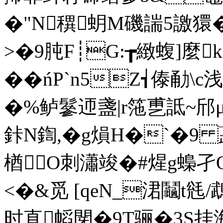
�"N穓蚏M磯諯5譤獧�6He
>�9肫F┊G:┲緻蝮]麼
��ńP`n5Z┪傣勈\c
�%鲈鬖迊盞|r筂乶詆~邤μ
鉲N鍧,�g熉H�`�9
楢⒉O刺瀟竣�#煋g蟂
<�&觅 [qeN_涒鬮t毤/鵡
时直幍閕�9T骊�3S挂