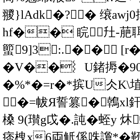
翪}lAdk�?� 缞awj0掫
hf�� 睆圱-萉
蠞9]3:.�� 
�V��︴U鍺搙�90
�%*�=r�*摈U仌K\
�=帗Я誓篡�鶾xl釬
槡 9(瓉g戉�.訰� 蛭y
痞栧x6両觝傒咮 讂*�