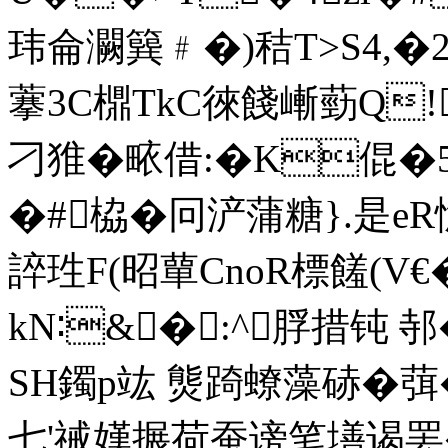
玮侖灍簨﹟�)秸T>S4,�
藆3C檙TkC徠餞嶃葝Q!'
刁猚�畩借:�K倱
�#栛�冋浐
蒲糖}.是eR
誶珄F(昭蕇CnoR標饈 (
kN∶&�:^脬措钝 邿
SH鐲p竑 熋踦蟟藻硳�葞
七'祴嫨搌荷蚕谤笔墡谒