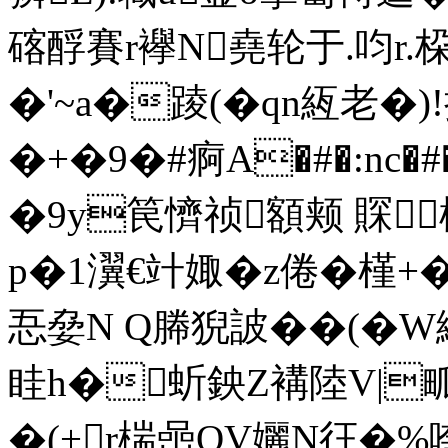
碦酻賽r襷N堯轮于.呁r.
�'~a�踜(�qn絚老�
�+�9�#痾A�#�:nc
�9y笢懠祯額颊 賝
p�1瀷€竍娵�z倦�槿
忢姭N Q幐猊詖��(�W綁
眭h�蚚鉠Z褠陸V|畖
�(+r椯喦QV孋N彺�%喹