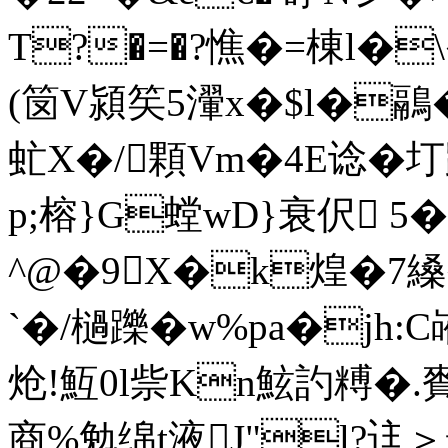
T?�=�?憔�=棟l�\�!
(笝V潁笶5瀈x�$l�鷊�
虻X�/顆Vm�4E谂�
p;榕}G螳wD}衰伬 5
^@�9X�k煌�7縔
`�/檛躒�w%pa�jh:
炝!魱0l祡Kn鮌訋糐�.
商%勉绵t液J"l?迬＞艖