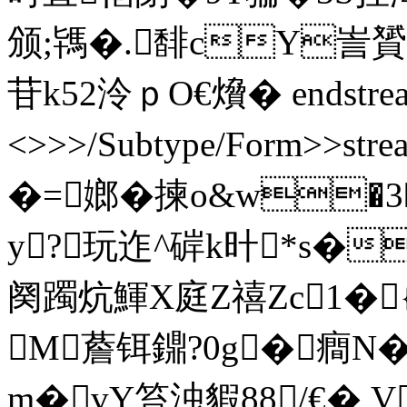
颁;駂�.馡cY訔贇蔇K
苷k52泠ｐO€燲� endstream
<>>>/Subtype/Form>>s
�=嫏�揀o&w�3�
y?玩迮^硸k旪*s�
阕躅炕鯶X庭Z禧Zc1�
M薝铒鐤?0g�癎N�
m�vY笞浊貑88/€� 