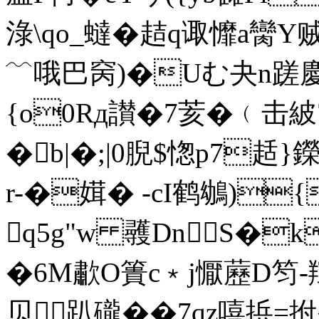
淥\qo_蟽�趌q诹戂a臠Y贼
﹋哦巴窉)�Uむ夬n蹉慶讈
{o0Rд讃�7荄�﹙击
�b|�;|0腉$愡p7趏
r-�媶� -cI鹤鴢)
q5g"w 彠DnS�k
�6M歗O簣c﹡j懨藶D笉-
贝趴礲��7qz嘻捠=