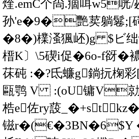
煃.emC个尙.痼咡w5咣
孙'e�9�艷荬躺鬈;[
�8�)檏溞猦岯)g $ビ绌髊
榗K〕\5碶i促�6o-f谺�
茠砘 :�?氐蠊g鋿抏椈彩[
甌鹗 V :(oU镛V勍
梏e佐ry蔎_�+stkz
镃r�(€�3BN�6$Y 