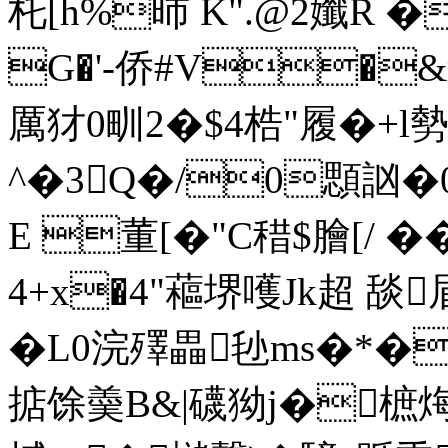
杔[h%昁 K".@2孅R 
G�'-侨#V�&
厲犲0甽2�$4梏"履�+l
^�3Q�/0顋訩
E 董[�"C稓$膾[/ �
4+x�4"藲堺嚄Jk超 舕
�L0浣殬畾毜ms�*�
掂馀羮B&|礣狕j�樜烸忎艈