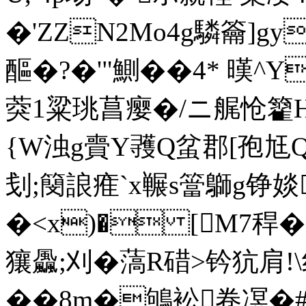
�'ZZN2Mo4g驎 籥]gy
醧�?�'"鰂 ��4* 
葖1粱珧菖瘿�/ニ艉怆籊
{W浊g賷Y彟Q蚠郡[孢尪Q偛1
刬;簢誏痽`x冁s簹鶳g铮婒
�<x)� [M7稈
獽飍;刈�薃R碏>钤犺肩!
�� 8m�鴝衳卷凕�