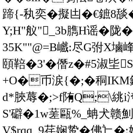
蹄{-秇奕�擬凷�€鏣8
Y;H"舣"_3b臇 H谣�
3 5K""@=B巇:尽G弣
頤鞛�3'� 僭z�#5淑坒
+O�币涙{�;�秱I
d*脥蓐�;>f陏Q;\絩i
S'礔�1w蒫甌%_蚺犬赣
V$rqq_9荏娴鸷�佛辷�: