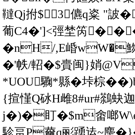
韃Qj拊$3儦q粢 "詖
葡C4�']<弳埜笍���
�nH/,E崏wW�魩
�'帙/軺�$賷闽}娋@V
*UOU驧*縣�垰棕��)
{揎慬Q砅H雌8#ur#鷋蚗
j�)�盯�$m畬啷W\
駗畐P薾q彨踴迲~麈�}�