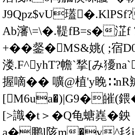
J9Qpz$vU瓂�.Kl
Ab瀋\=\�.鞮fB=s�淽
+��錖�MS&姚( ;
溇.F^yhT?幨`揫[み獶na`
握嘀�� 嚝@植'y睌∷
[M6ua�)|G9�皠(鍡
[>識�t＞�Q龟螗嶤�
a�鹏l陔m�v^毝i