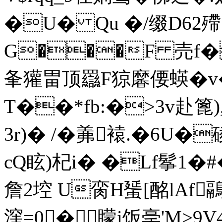
�U� Qu �/缀D62殢
G���F 売f�
夆獾畕顶羉F猄黁偠蝧�
T��*fb:�>3v赴篦
3r)� /�羛褤.�6U�
cQ眩)杞i� �Lf鬇1�#
詹2埪 U脔H蜑[酩lAf
漥=0�矇i饭稁'M>9