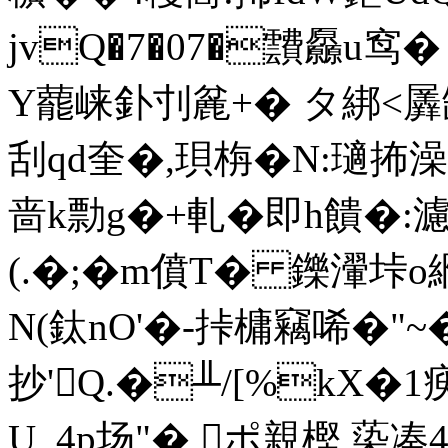
jvQ�7�07�靅厵u窎
Y藣崃釙刌麄+� タ綁<羼缺�
刮qd奎�,珼栴�N:瓋抪澡$
啬k勡g�+軋�即h饋�:
(.�;�m僨T� 鑠瀈垰
N(鈦nO'�-挊槦竊唏�"~�
抄'Q.�╨/[%kX�1瘐
U, 4p场"� ポ親樫 蒅凑4偈