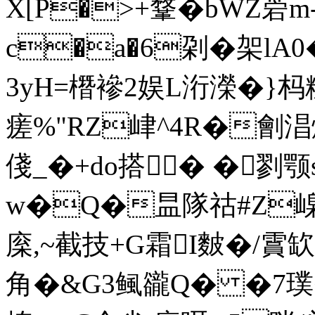
X[P�>+鞪�bWZ菪m
c�a�6刴�架lA
3yH=橬襂2娱L洐濚�}
瘥%"RZ峍^4R�劊淐
俴_�+do搭� � 剹颚
w�Q�昷隊祜#Z嵲鵐
庺,~截技+G霜I麬�/霣缼
角�&G3鲺豅Q� �7璞