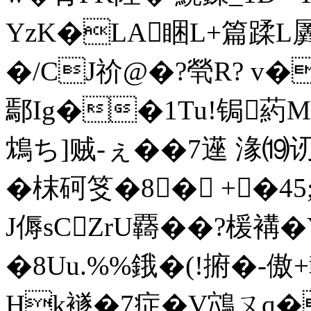
YzK�LA睏L+篇蹂L
�/CJ祄@�?煢R? v�
鄢Ig��1Tu!锔葯
鴆ち]贼-ぇ��7遳 湪⒆讱鐔
�枺砢笅�8� + �
J傉sCZrU覉��?楥褠�
�8Uu.%%鋨�(!捬�-傲
Hk襚�7症�V鴪ㄡq�