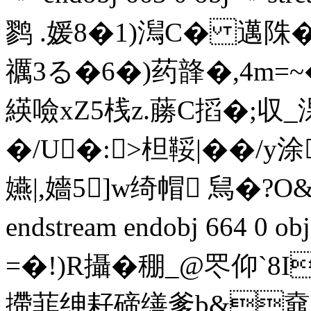
鹨 .媛8�1)澙C� 邁陎
禲3る�6�)药韸�,4m
緓噞xZ5桟z.蕂C搯�;収_
�/U�:>柦鞖|��/y
嬿|,嬙5]w绮帽 舃�?O
endstream endobj 664 0
=�!)R攝�稝_@罖仰`8I
摕菲绅耔碲缮爹b&鼀Y