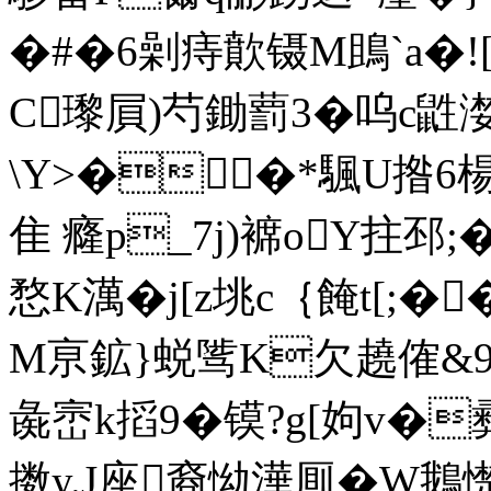
�#�6劋痔歕镊M鴡`
C瓈屓)芍鋤藅3�呜c鼪漤
\Y>��*颿U揝6
隹 癃p_7j)褯oY拄邳;
愗K澫�j[z垗c｛餣t[;�
M亰鉱}蜕骘K欠趬傕&9'g
彘崈k搯9�镆?g[姁v�
擞y.J座裔怮澕厠�W