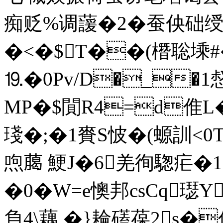
痴贬%调蘐�2�蚕佒础绶谤
�<�$T��(橬聡 塖#
⒚�0Pv/D�_�1惄�
MP�$閴R4=d倠L
琖�;�1賚S怶�(螈訓<0T
喣﨟 鯁J�6羌徇騘疟�1
�0�W=e懊邦csCq璱Y
負4\藕 �}耣礚葆2s�