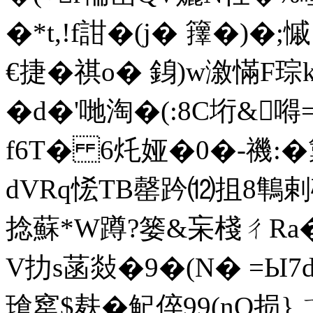
�*t,!f詌�(j� 籜�)� ;
€捷�祺o� 銵)w漵慲F琮
� d�'哋淘�(:8C垳&嘚
f6T� 6灹娅�0�-禨:�
dVRq恡TB罄趻⑿抯8鶽剌
捻蘇*W蹲?篓&杗棧ㄔRa
V扐s菡敥�9�(N� =Ы7d
瑲窰$麸�鱾 倅99(nQ损}