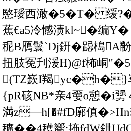
愍璦西澉�5�T� 缓?�
蕉€a5冷憾渍kl~�编Y�
秜B鴈鬟`Dj銒�跽槝A
扭肢冤刋湲H)@f柨峒"�5
(TZ嶔I羯yc�h�}
{pR硋NB*亲4嫑o憩�i勥
満z―h[�#fD廓傎�>Hn
穬��4穫嚮:抪fdW鉪U