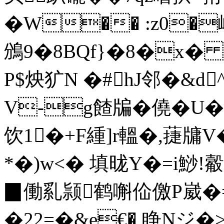
�W�� :z0�
鳻9�8BQf}�8�x�
P$炴犷N �#hJ邻�&d
V-g餷牑� 僥�U�
饮1�+F緟]r轀�,蓵牗V
*�)w<� 填昽Y�=i鯋!觳
▉働乿颕鹤嘝佡儌P崴�= �
�22=�&e€� 睁Nジ