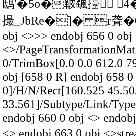
鸱'�5o�鞁颻擡 
撮_JbRe�]� r聋� 0帏
obj <>>> endobj 656 0 obj
<>/PageTransformationMat
0/TrimBox[0.0 0.0 612.0 7
obj [658 0 R] endobj 658 0
0]/H/N/Rect[160.525 45.50
33.561]/Subtype/Link/Type
endobj 660 0 obj <> endobj
<> endobj 663 0 obj <