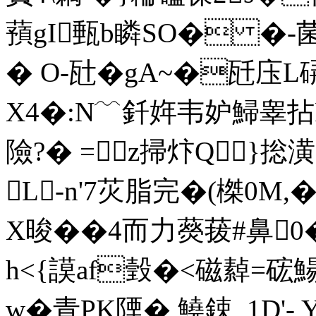
蕷gI甀b瞵SO� �-菌
� O-瓧�gA~�瓩庒L硦
X4�:N﹋釺姩韦妒鯞睾拈P儆
險?� =⊕z掃炞Q}捴潢
L-n'7苂脂完�(榤0M,
X晙� �4而力藀菝#鼻
h<{謨af瑴�<磁繛=硡
w�青PK陻� 鱙鋉_1D'-