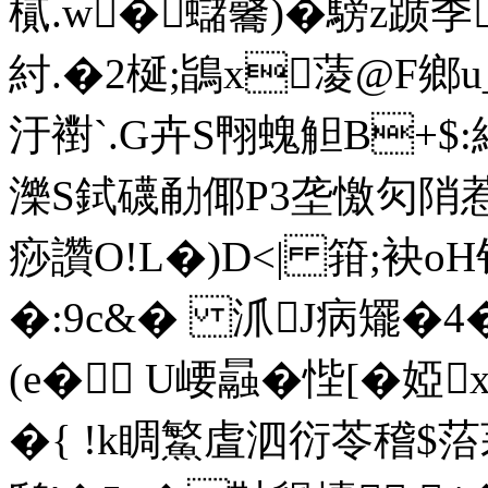
樲.w�蠩毊)�騯z踬
紂.�2梴;鴲x蓤@F鄉u
汙襨`.G卉S翈螝觛B+$:
濼S鉽礣勈倻P3垄憿灳陗惹@
痧讚O!L�)D<| 箝;袂o
�:9c&� 沠J病矲�4�
(e� U崾曧�悂[�
�{ !k睭鰵虘
泗衍苓稽$菭