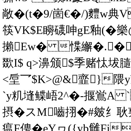
敞�(t�9/崮€�/)麷w典V
筷VK$E矈礣呻gE釉(�樂
攋Ew� 惵繲�.� 
欼I$ q>濞颁$季赌忲坺
<垕乛$K>@&韲}隈y
`y籶塳鲽峿2^�-揠鴬A 
摂� スM嚙挧�#皴纟耿旉;
瘟F俜�eYヮ({yb雠Fi