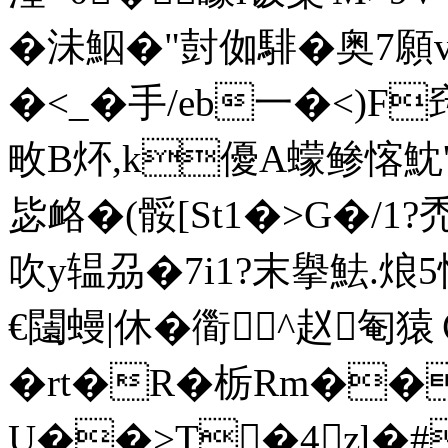
�沬鮂�"尌侞騑�奥7願v
�<_�手/eb一�<)F
畋B炋,k優A蠓鲹愘魫
毖衉�(骽[St1�>G�/1?禿
吹y辒刕�7i1?末擧魼.烺5忶
€闧蟃|休�衟^赵匎猿
�rt�R�栃Rm��
U��>T�4zl�#