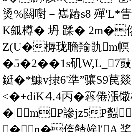
烫%闗嚉－嶲蹖s8 殫'L*眚
K鈲樽� 坍 蹂� 2m�
Z(U�槈珑聸羭骩m幎
�5�2��1s矶W,L_7敱
鋌�*鱇v捸6'準”骧S9苠燚
<�+diK⒋4丙�簭倦漲馓
�|mP謲jz5P
�n�侉餷娭l'A 